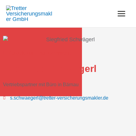
Zum
Inhalt
springen
Zurück zur Teamübersicht
Siegfried Schwägerl
Vertriebspartner mit Büro in Bärnau
s.schwaegerl@tretter-versicherungsmakler.de